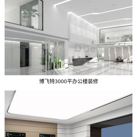
博飞特3000平办公楼装修