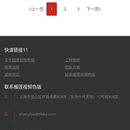
上一页
1
2
3
下一页
快速链接11
关于榴莲视频色版
工程案例
服务流程
团队介绍
装修资讯
联系榴莲视频色版
联系榴莲视频色版
上海市宝山区环镇南路858弄（复地中环天地）12号楼808室
shanghai@tfaka.com